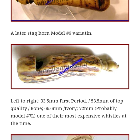
A later stag horn Model #6 variatin.
Left to right: 33.5mm First Period, / 53.5mm of top
quality / Bone; 66.6mm /Ivory; 72mm (Probably
model #7L) one of their most expensive whistles at
the time.