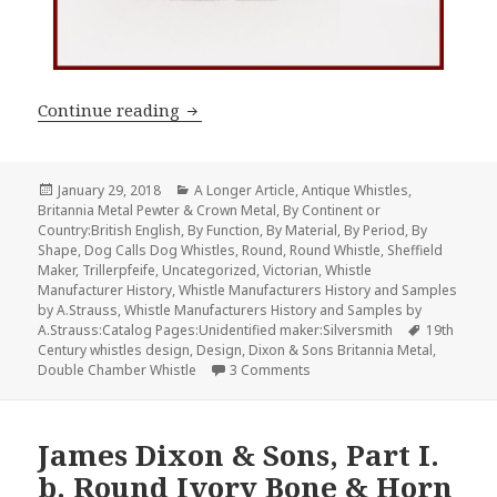
Dixon & Sons Round Britannia Metal Whi
Continue reading
Posted
Categories
January 29, 2018
A Longer Article
,
Antique Whistles
,
on
Britannia Metal Pewter & Crown Metal
,
By Continent or
Country:British English
,
By Function
,
By Material
,
By Period
,
By
Shape
,
Dog Calls Dog Whistles
,
Round
,
Round Whistle
,
Sheffield
Maker
,
Trillerpfeife
,
Uncategorized
,
Victorian
,
Whistle
Manufacturer History
,
Whistle Manufacturers History and Samples
by A.Strauss
,
Whistle Manufacturers History and Samples by
Tags
A.Strauss:Catalog Pages:Unidentified maker:Silversmith
19th
Century whistles design
,
Design
,
Dixon & Sons Britannia Metal
,
on Dixon & Sons Round Britan
Double Chamber Whistle
3 Comments
James Dixon & Sons, Part I.
b. Round Ivory Bone & Horn