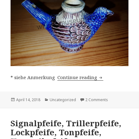
Deutsche Trillerp
* siehe Anmerkung
Continue reading
Posted
Categories
on Deutsche Trill
April 14, 2018
Uncategorized
2 Comments
on
Signalpfeife, Trillerpfeife,
Lockpfeife, Tonpfeife,