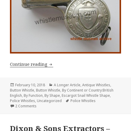
Police Button Whistles, 19th Century P
Continue reading
Posted
Categories
February 10, 2018
A Longer Article
,
Antique Whistles
,
on
Button Whistle
,
Button Whistle
,
By Continent or Country:British
English
,
By Function
,
By Shape
,
Escargot Snail Whistle Shape
,
Tags
Police Whistles
,
Uncategorized
Police Whistles
on Police Button Whistles, 19th Century Police Button Whi
2 Comments
Dixon & Sons Extractors –