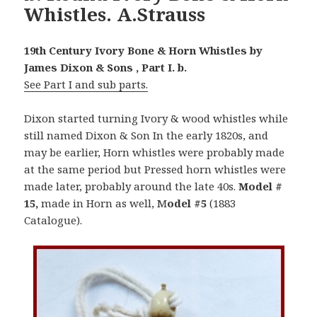
Whistles. A.Strauss
19th Century Ivory Bone & Horn Whistles by
James Dixon & Sons , Part I. b.
See Part I and sub parts.
Dixon started turning Ivory & wood whistles while
still named Dixon & Son In the early 1820s, and
may be earlier, Horn whistles were probably made
at the same period but Pressed horn whistles were
made later, probably around the late 40s.
Model #
15,
made in Horn as well, M
odel #5
(1883
Catalogue).