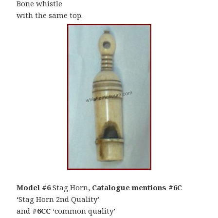
Bone whistle
with the same top.
Model #6
Stag Horn
, Catalogue mentions #6C
‘
Stag Horn 2nd Quality’
and
#6CC
‘common quality’