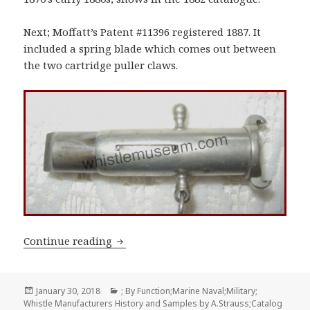
Next; Moffatt’s Patent #11396 registered 1887. It
included a spring blade which comes out between
the two cartridge puller claws.
Dixon & Sons Extractors – Cartridge P
Continue reading
Posted
Categories
January 30, 2018
; By Function;Marine Naval;Military;
on
Whistle Manufacturers History and Samples by A.Strauss;Catalog