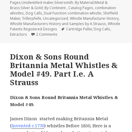
Pages;Unidentified maker;Silversmith; By Material;Metal &
Brass;Silver & Gold; By Continent
,
Catalog Pages
,
combination
whistles
,
Dog Calls
,
Dual Function combination whistle
,
Sheffield
Maker
,
Trillerpfeife
,
Uncategorized
,
Whistle Manufacturer History
,
Whistle Manufacturers History and Samples by A.Strauss
,
Whistle
Tags
Patents Registered Designs
Cartridge Puller
,
Dog Calls
,
on Dixon & Sons Extractors – Cartridge Pull
Extractors
2 Comments
Dixon & Sons Round
Britannia Metal Whistles &
Model #49. Part I.e. A
Strauss
Dixon & Sons Round Britannia Metal Whistles &
Model #49.
James Dixon started making Britannia Metal
(
Invented c.1770
) whistles Before 1850, Here is a