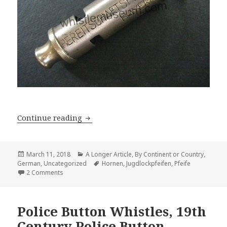
Signalpfeife, Trillerpfeife, Lockpfeife
Continue reading
Posted
Categories
March 11, 2018
A Longer Article
,
By Continent or Country
,
on
Tags
German
,
Uncategorized
Hornen
,
Jugdlockpfeifen
,
Pfeife
on Signalpfeife, Trillerpfeife, Lockpfeife, Tonpfeife, Ke
2 Comments
Police Button Whistles, 19th
Century Police Button